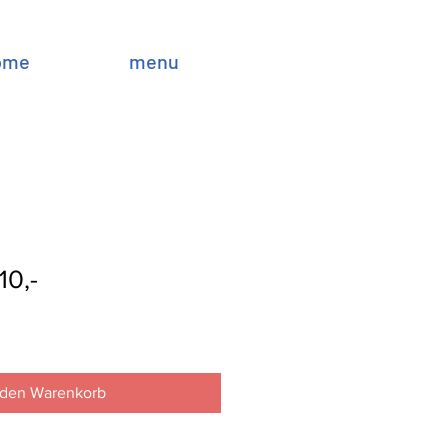
ome
menu
10,-
 den Warenkorb