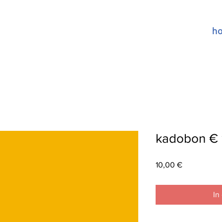
h
kadobon € 
Preis
10,00 €
In